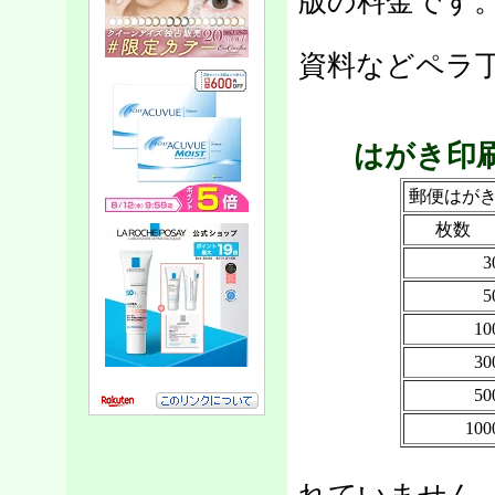
版の料金です
取扱説明
資料などペラ
はがき印
郵便はが
枚数
3
5
10
30
50
100
官製はが