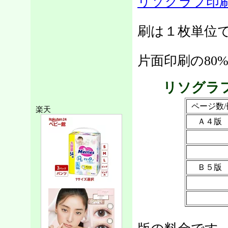
リソグラフ印
原稿１枚
刷は１枚単位
上記は片
片面印刷の80
リソグラ
ページ数/
楽天
Ａ４版
Ｂ５版
本文コピー