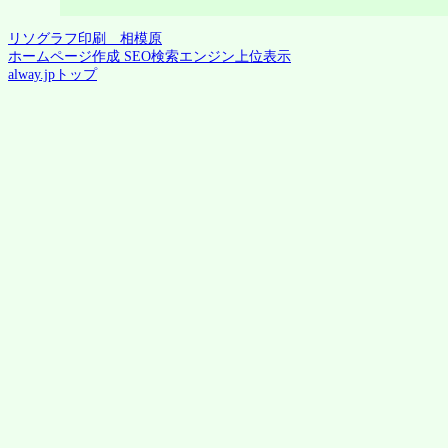
リソグラフ印刷 相模原
ホームページ作成 SEO検索エンジン上位表示
alway.jpトップ