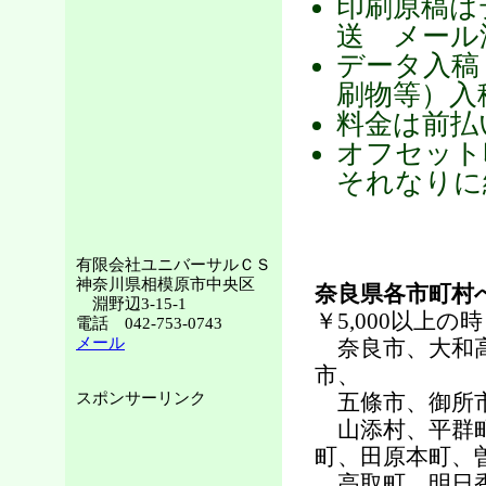
印刷原稿は
送 メール
データ入稿
刷物等）入
料金は前払
オフセット
それなりに
有限会社ユニバーサルＣＳ
神奈川県相模原市中央区
奈良県各市町村
淵野辺3-15-1
￥5,000以上の時
電話 042-753-0743
メール
奈良市、大和高
市、
スポンサーリンク
五條市、御所市
山添村、平群町
町、田原本町、
高取町、明日香