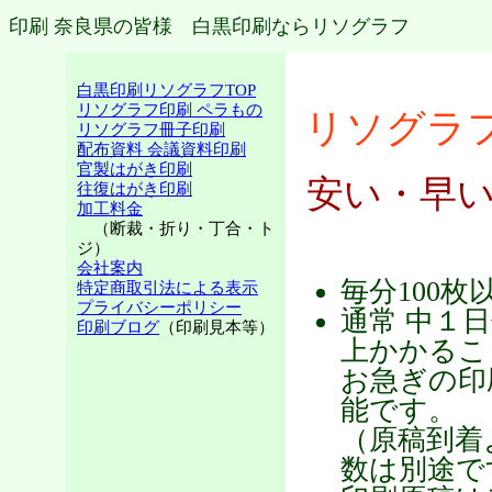
印刷 奈良県の皆様 白黒印刷ならリソグラフ
白黒印刷リソグラフTOP
リソグラフ印刷 ペラもの
リソグラ
リソグラフ冊子印刷
配布資料 会議資料印刷
官製はがき印刷
安い・早
往復はがき印刷
加工料金
（断裁・折り・丁合・ト
ジ）
会社案内
毎分100
特定商取引法による表示
プライバシーポリシー
通常 中１
印刷ブログ
（印刷見本等）
上かかるこ
お急ぎの印
能です。
（原稿到着
数は別途で